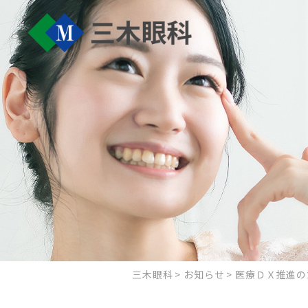
三木眼科
お知らせ
医療ＤＸ推進の