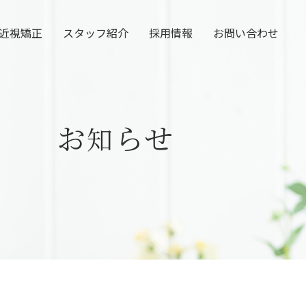
近視矯正
スタッフ紹介
採用情報
お問い合わせ
(視力回
復手術)
(寝てい
お
らせ
知
る間に視力
矯正)
(近
視の進行を
抑える目薬)
(円錐角
膜用ソフト
レンズ)