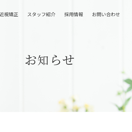
近視矯正
スタッフ紹介
採用情報
お問い合わせ
(視力回
復手術)
(寝てい
お
らせ
知
る間に視力
矯正)
(近
視の進行を
抑える目薬)
(円錐角
膜用ソフト
レンズ)