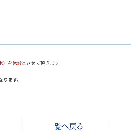
（木）
を
休診
とさせて頂きます。
なります。
へ
る
一
覧
戻