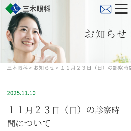
お
らせ
知
三木眼科
お知らせ
１１月２３日（日）の診察時
2025.11.10
１１
２３
（
）の
月
日
日
診
察
時
について
間