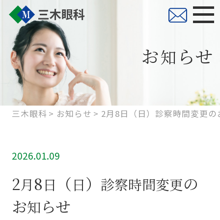
お
らせ
知
三木眼科
お知らせ
2月8日（日）診察時間変更の
2026.01.09
2
8
（
）
の
月
日
日
診
察
時
間
変
更
お
らせ
知