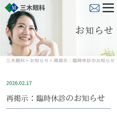
お
らせ
知
三木眼科
お知らせ
再掲示：臨時休診のお知らせ
2026.02.17
：
のお
らせ
再
掲
示
臨
時
休
診
知